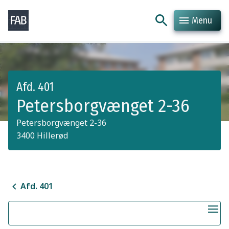
Menu
Hop til indhold
Hop til søgning
Afd. 401
Petersborgvænget 2-36
Petersborgvænget 2-36
3400 Hillerød
Afd. 401