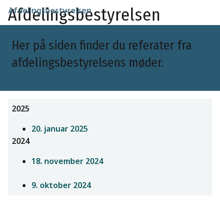
Afdelingsbestyrelsen
Afdelingsbestyrelsen
Her på siden finder du referater fra
afdelingsbestyrelsens møder.
2025
20. januar 2025
2024
18. november 2024
9. oktober 2024